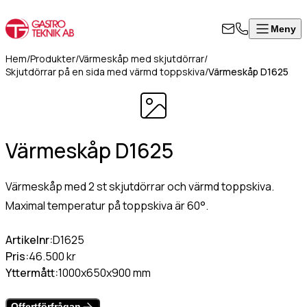
Meny
Stäng
Produkter
Visa alla produkter
ontakta
Hem
/
Produkter
/
Värmeskåp med skjutdörrar
/
rodukter
Skjutdörrar på en sida med värmd toppskiva
/
Värmeskåp D1625
ss
Värmeskåp, hög modell
Om
Värmeskåp med skjutdörrar
l i formuläret
oss
Värmeri/vattenbad med inredning
an för att
Värmeskåp D1625
Kontakt
Värmeri för korv, mos, bröd
takta oss så
Värmehurts
rkommer vi så
Värmeskåp med slagdörr
Värmeskåp med 2 st skjutdörrar och värmd toppskiva.
art som
Värmeskåp/Hurts i kombination
Maximal temperatur på toppskiva är 60°.
8
ligt.
Vattenbad på stativ, slät underhylla
Vattenbad för infällnad/inbyggnad
Artikelnr:
D1625
50
Vattenbad bänkmodell
Pris:
46.500 kr
07
mn
(Obligatoriskt)
Värmevagnar
Yttermått:
1000x650x900 mm
0
Kokeri
fo@gastroteknik.se
Dispenser för korg/bricka/kantin
Offertförfrågan