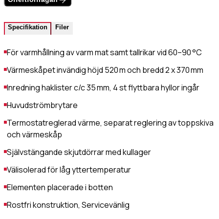
Värmehäll
Hamburgervärmeri
st
(Obligatoriskt)
Utlämningshylla
Specifikation
Filer
För varmhållning av varm mat samt tallrikar vid 60–90 °C
lefonnr
Värmeskåpet invändig höjd 520 m och bredd 2 x 370 mm
Inredning haklister c/c 35 mm, 4 st flyttbara hyllor ingår
Huvudströmbrytare
ddelande
Termostatreglerad värme, separat reglering av toppskiva
och värmeskåp
Självstängande skjutdörrar med kullager
Välisolerad för låg yttertemperatur
Elementen placerade i botten
dkänn
Rostfri konstruktion, Servicevänlig
kor
(Obligatoriskt)
Jag godkänner