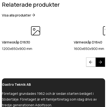
Relaterade produkter
Gastro Tekniks
integritetspolicy.
Visa alla produkter
Värmeskåp D1630
Värmeskåp D1640
1200x650x900 mm
1600x650x900 mm
Gastro Teknik AB
Företaget grundades 1962 och är sedan starten beläget i
Södertälje. Företaget är ett familjeföretag som idag drivs av
tredje generationen Adolfsson.