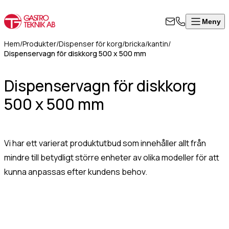
Meny
Stäng
Produkter
Visa alla produkter
ontakta
Hem
/
Produkter
/
Dispenser för korg/bricka/kantin
/
rodukter
Dispenservagn för diskkorg 500 x 500 mm
ss
Värmeskåp, hög modell
Om
Dispenservagn för diskkorg
Värmeskåp med skjutdörrar
l i formuläret
oss
Värmeri/vattenbad med inredning
500 x 500 mm
an för att
Kontakt
Värmeri för korv, mos, bröd
takta oss så
Värmehurts
rkommer vi så
Värmeskåp med slagdörr
art som
Vi har ett varierat produktutbud som innehåller allt från
Värmeskåp/Hurts i kombination
8
ligt.
mindre till betydligt större enheter av olika modeller för att
Vattenbad på stativ, slät underhylla
kunna anpassas efter kundens behov.
Vattenbad för infällnad/inbyggnad
50
Vattenbad bänkmodell
07
mn
(Obligatoriskt)
Värmevagnar
0
Kokeri
fo@gastroteknik.se
Dispenser för korg/bricka/kantin