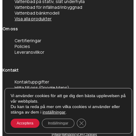
Vattenbad på stativ, slät underhylla
Vattenbad för infällnad/inbyggnad
Vattenbad bänkmodell
Visa alla produkter
Om oss
Certifieringar
Policies
Leveransvillkor
Kontakt
Kontaktuppgifter
Hitta till oss (Google Maps)
Vi använder cookies för att ge dig den bästa upplevelsen på
vår webbplats.
Du kan ta reda på mer om vilka cookies vi använder eller
stänga av dem i
inställningar
.
Close GDPR Cookie Banner
Acceptera
Inställningar
Integritetspolicy
Om Cookies