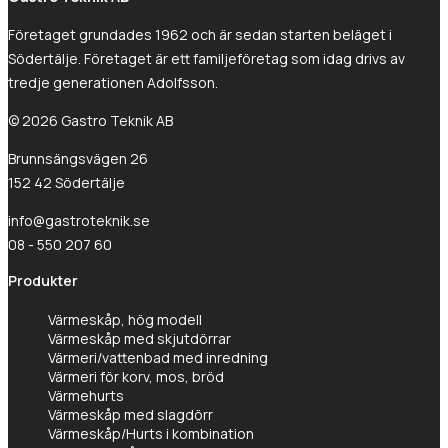
Gastro Tekniks
Företaget grundades 1962 och är sedan starten beläget i
integritetspolicy.
Södertälje. Företaget är ett familjeföretag som idag drivs av
tredje generationen Adolfsson.
© 2026 Gastro Teknik AB
Brunnsängsvägen 26
152 42 Södertälje
info@gastroteknik.se
08 - 550 207 60
Produkter
Värmeskåp, hög modell
Värmeskåp med skjutdörrar
Värmeri/vattenbad med inredning
Värmeri för korv, mos, bröd
Värmehurts
Värmeskåp med slagdörr
Värmeskåp/Hurts i kombination