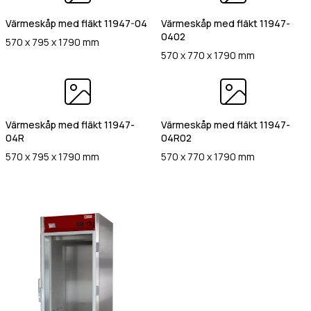
Värmehäll
Hamburgervärmeri
Värmeskåp med fläkt 11947-04
Värmeskåp med fläkt 11947-
st
(Obligatoriskt)
0402
Utlämningshylla
570 x 795 x 1790 mm
570 x 770 x 1790 mm
lefonnr
Värmeskåp med fläkt 11947-
Värmeskåp med fläkt 11947-
04R
04R02
570 x 795 x 1790 mm
570 x 770 x 1790 mm
ddelande
dkänn
kor
(Obligatoriskt)
Jag godkänner