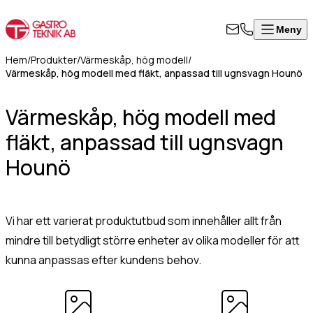
Meny
Stäng
Produkter
Visa alla produkter
ontakta
Hem
/
Produkter
/
Värmeskåp, hög modell
/
rodukter
Värmeskåp, hög modell med fläkt, anpassad till ugnsvagn Hounö
ss
Värmeskåp, hög modell
Om
Värmeskåp, hög modell med
Värmeskåp med skjutdörrar
l i formuläret
oss
Värmeri/vattenbad med inredning
fläkt, anpassad till ugnsvagn
an för att
Kontakt
Värmeri för korv, mos, bröd
takta oss så
Hounö
Värmehurts
rkommer vi så
Värmeskåp med slagdörr
art som
Värmeskåp/Hurts i kombination
8
ligt.
Vattenbad på stativ, slät underhylla
Vi har ett varierat produktutbud som innehåller allt från
Vattenbad för infällnad/inbyggnad
mindre till betydligt större enheter av olika modeller för att
50
Vattenbad bänkmodell
kunna anpassas efter kundens behov.
07
mn
(Obligatoriskt)
Värmevagnar
0
Kokeri
fo@gastroteknik.se
Dispenser för korg/bricka/kantin