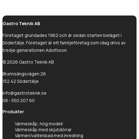
Gastro Tekniks
integritetspolicy.
Gastro Teknik AB
Företaget grundades 1962 och är sedan starten beläget i
Södertälje. Företaget är ett familjeföretag som idag drivs av
tredje generationen Adolfsson.
© 2026 Gastro Teknik AB
Brunnsängsvägen 26
152 42 Södertälje
info@gastroteknik.se
08 - 550 207 60
Produkter
Värmeskåp, hög modell
Värmeskåp med skjutdörrar
Värmeri/vattenbad med inredning