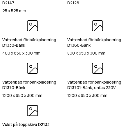
Värmehäll
D2147
D2126
Hamburgervärmeri
25 x 525 mm
st
(Obligatoriskt)
Utlämningshylla
lefonnr
Vattenbad för bänkplacering
Vattenbad för bänkplacering
D1330-Bänk
D1360-Bänk
400 x 650 x 300 mm
800 x 650 x 300 mm
ddelande
Vattenbad för bänkplacering
Vattenbad för bänkplacering
D1370-Bänk
D13701-Bänk, enfas 230V
1200 x 650 x 300 mm
1200 x 650 x 300 mm
dkänn
kor
(Obligatoriskt)
Vulst på toppskiva D2133
Jag godkänner