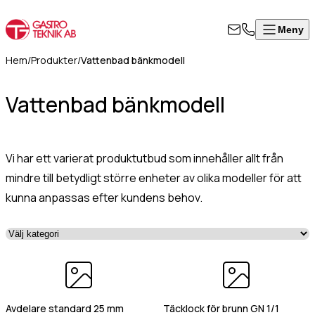
Meny
Stäng
Produkter
Visa alla produkter
ontakta
Hem
/
Produkter
/
Vattenbad bänkmodell
rodukter
ss
Vattenbad bänkmodell
Värmeskåp, hög modell
Om
Värmeskåp med skjutdörrar
l i formuläret
oss
Värmeri/vattenbad med inredning
an för att
Kontakt
Värmeri för korv, mos, bröd
Vi har ett varierat produktutbud som innehåller allt från
takta oss så
Värmehurts
rkommer vi så
mindre till betydligt större enheter av olika modeller för att
Värmeskåp med slagdörr
art som
kunna anpassas efter kundens behov.
Värmeskåp/Hurts i kombination
8
ligt.
Vattenbad på stativ, slät underhylla
Vattenbad för infällnad/inbyggnad
50
Vattenbad bänkmodell
07
mn
(Obligatoriskt)
Värmevagnar
0
Kokeri
fo@gastroteknik.se
Dispenser för korg/bricka/kantin
Avdelare standard 25 mm
Täcklock för brunn GN 1/1