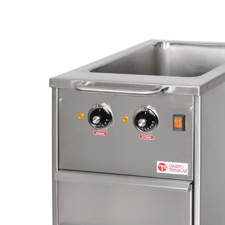
Värmehäll
Hamburgervärmeri
lefonnr
Utlämningshylla
ddelande
dkänn
kor
(Obligatoriskt)
Jag godkänner
Gastro Tekniks
integritetspolicy.