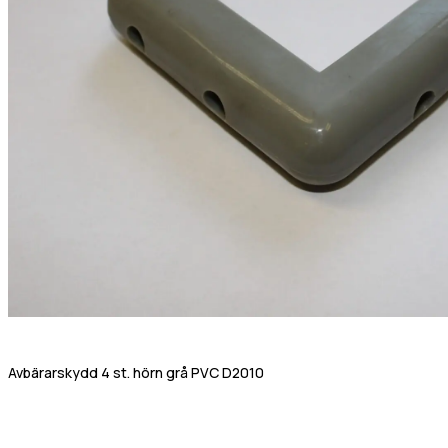
Värmehäll
Hamburgervärmeri
lefonnr
Utlämningshylla
ddelande
dkänn
kor
(Obligatoriskt)
Jag godkänner
Avbärarskydd 4 st. hörn grå PVC D2010
Gastro Tekniks
integritetspolicy.