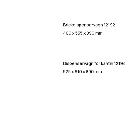
Brickdispenservagn 12192
400 x 535 x 890 mm
Dispenservagn för kantin 12194
525 x 610 x 890 mm