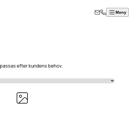
Meny
a anpassas efter kundens behov.