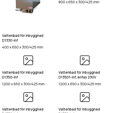
Värmehäll
800 x 650 x 300/425 mm
Hamburgervärmeri
st
(Obligatoriskt)
Utlämningshylla
lefonnr
Vattenbad för inbyggnad
D1330-inf
400 x 650 x 300/425 mm
ddelande
Vattenbad för inbyggnad
Vattenbad för inbyggnad
D1350-inf
D13501-inf, enfas 230V
1200 x 650 x 300/425 mm
1200 x 650 x 300/425 mm
dkänn
kor
(Obligatoriskt)
Vattenbad för inbyggnad
Vattenbad för inbyggnad
Jag godkänner