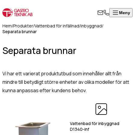
Meny
Stäng
Produkter
Visa alla produkter
ontakta
Hem
/
Produkter
/
Vattenbad för infällnad/inbyggnad
/
rodukter
Separata brunnar
ss
Värmeskåp, hög modell
Om
Separata brunnar
Värmeskåp med skjutdörrar
l i formuläret
oss
Värmeri/vattenbad med inredning
an för att
Kontakt
Värmeri för korv, mos, bröd
takta oss så
Värmehurts
Vi har ett varierat produktutbud som innehåller allt från
rkommer vi så
Värmeskåp med slagdörr
mindre till betydligt större enheter av olika modeller för att
art som
Värmeskåp/Hurts i kombination
kunna anpassas efter kundens behov.
8
ligt.
Vattenbad på stativ, slät underhylla
Vattenbad för infällnad/inbyggnad
50
Vattenbad bänkmodell
07
mn
(Obligatoriskt)
Värmevagnar
0
Kokeri
Vattenbad för inbyggnad
fo@gastroteknik.se
D1340-inf
Dispenser för korg/bricka/kantin