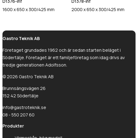
D1376-inf
D1378-inf
Gastro Tekniks
1600 x 650 x 300/425 mm
2000 x 650 x 300/425 mm
integritetspolicy.
Gastro Teknik AB
Företaget grundades 1962 och är sedan starten beläget i
Södertälje. Företaget är ett familjeföretag som idag drivs av
tredje generationen Adolfsson.
© 2026 Gastro Teknik AB
Brunnsängsvägen 26
152 42 Södertälje
info@gastroteknik.se
08 - 550 207 60
Produkter
Värmeskåp, hög modell