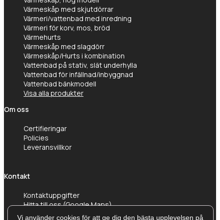
Värmeskåp med skjutdörrar
Värmeri/vattenbad med inredning
Värmeri för korv, mos, bröd
Värmehurts
Värmeskåp med slagdörr
Värmeskåp/Hurts i kombination
Vattenbad på stativ, slät underhylla
Vattenbad för infällnad/inbyggnad
Vattenbad bänkmodell
Visa alla produkter
Om oss
Certifieringar
Policies
Leveransvillkor
Kontakt
Kontaktuppgifter
Hitta till oss (Google Maps)
Vi använder cookies för att ge dig den bästa upplevelsen på