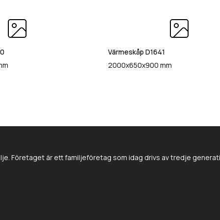
40
Värmeskåp D1641
 mm
2000x650x900 mm
e. Företaget är ett familjeföretag som idag drivs av tredje genera