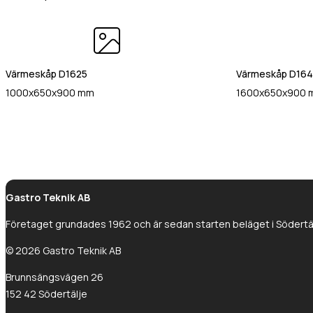
Värmeskåp D1625
Värmeskåp D16
1000x650x900 mm
1600x650x900
Gastro Teknik AB
Företaget grundades 1962 och är sedan starten beläget i Södertälj
© 2026 Gastro Teknik AB
Brunnsängsvägen 26
152 42 Södertälje