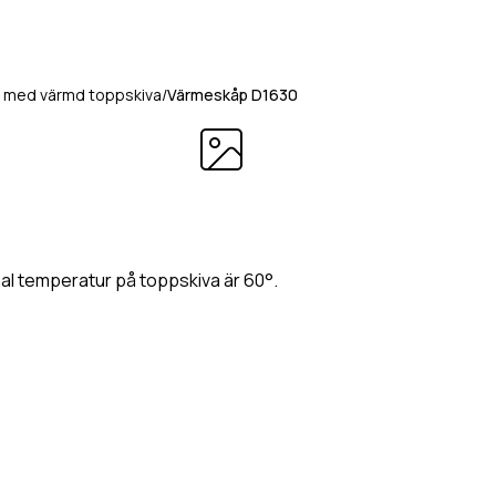
da med värmd toppskiva
/
Värmeskåp D1630
al temperatur på toppskiva är 60°.