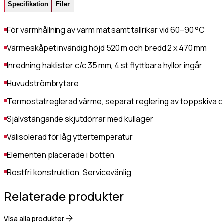
Värmehäll
Specifikation
Filer
Hamburgervärmeri
lefonnr
Utlämningshylla
För varmhållning av varm mat samt tallrikar vid 60–90 °C
Värmeskåpet invändig höjd 520 m och bredd 2 x 470 mm
Inredning haklister c/c 35 mm, 4 st flyttbara hyllor ingår
ddelande
Huvudströmbrytare
Termostatreglerad värme, separat reglering av toppskiva
Självstängande skjutdörrar med kullager
Välisolerad för låg yttertemperatur
dkänn
Elementen placerade i botten
kor
(Obligatoriskt)
Rostfri konstruktion, Servicevänlig
Jag godkänner
Gastro Tekniks
Relaterade produkter
integritetspolicy.
Visa alla produkter