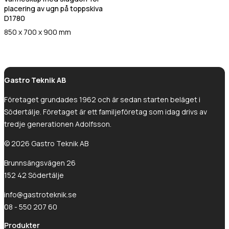
Värmehäll
placering av ugn på toppskiva
Hamburgervärmeri
D1780
st
(Obligatoriskt)
Utlämningshylla
850 x 700 x 900 mm
lefonnr
Gastro Teknik AB
Företaget grundades 1962 och är sedan starten beläget i
Södertälje. Företaget är ett familjeföretag som idag drivs av
ddelande
tredje generationen Adolfsson.
© 2026 Gastro Teknik AB
Brunnsängsvägen 26
152 42 Södertälje
info@gastroteknik.se
dkänn
08 - 550 207 60
kor
(Obligatoriskt)
Produkter
Jag godkänner