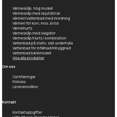
Gastro Tekniks
Värmeskåp, hög modell
integritetspolicy.
Värmeskåp med skjutdörrar
Värmeri/vattenbad med inredning
Värmeri för korv, mos, bröd
Värmehurts
Värmeskåp med slagdörr
Värmeskåp/Hurts i kombination
Vattenbad på stativ, slät underhylla
Vattenbad för infällnad/inbyggnad
Vattenbad bänkmodell
Visa alla produkter
Om oss
Certifieringar
Policies
Leveransvillkor
Kontakt
Kontaktuppgifter