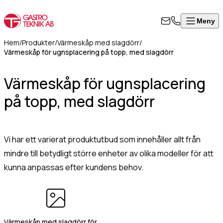
Meny
Stäng
Produkter
Visa alla produkter
ontakta
Hem
/
Produkter
/
Värmeskåp med slagdörr
/
rodukter
Värmeskåp för ugnsplacering på topp, med slagdörr
ss
Värmeskåp, hög modell
Om
Värmeskåp för ugnsplacering
Värmeskåp med skjutdörrar
l i formuläret
oss
Värmeri/vattenbad med inredning
på topp, med slagdörr
an för att
Kontakt
Värmeri för korv, mos, bröd
takta oss så
Värmehurts
rkommer vi så
Värmeskåp med slagdörr
art som
Vi har ett varierat produktutbud som innehåller allt från
Värmeskåp/Hurts i kombination
8
ligt.
mindre till betydligt större enheter av olika modeller för att
Vattenbad på stativ, slät underhylla
kunna anpassas efter kundens behov.
Vattenbad för infällnad/inbyggnad
50
Vattenbad bänkmodell
07
mn
(Obligatoriskt)
Värmevagnar
0
Kokeri
fo@gastroteknik.se
Dispenser för korg/bricka/kantin
Värmeskåp med slagdörr för