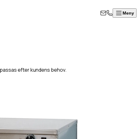
Meny
a anpassas efter kundens behov.