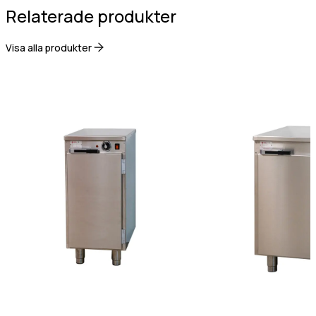
Relaterade produkter
Gastro Tekniks
integritetspolicy.
Visa alla produkter