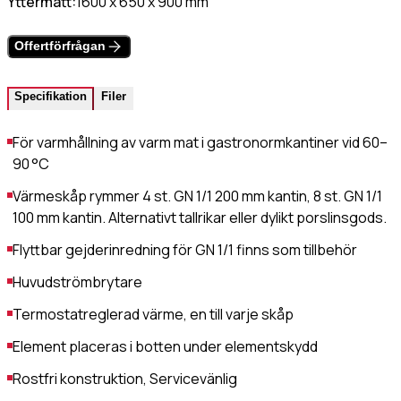
Yttermått:
1600 x 650 x 900 mm
Värmehäll
Hamburgervärmeri
st
(Obligatoriskt)
Offertförfrågan
Utlämningshylla
Specifikation
Filer
lefonnr
För varmhållning av varm mat i gastronormkantiner vid 60–
90 °C
Värmeskåp rymmer 4 st. GN 1/1 200 mm kantin, 8 st. GN 1/1
ddelande
100 mm kantin. Alternativt tallrikar eller dylikt porslinsgods.
Flyttbar gejderinredning för GN 1/1 finns som tillbehör
Huvudströmbrytare
Termostatreglerad värme, en till varje skåp
Element placeras i botten under elementskydd
dkänn
kor
(Obligatoriskt)
Rostfri konstruktion, Servicevänlig
Jag godkänner