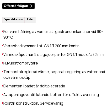
Värmehäll
Offertförfrågan
Hamburgervärmeri
st
(Obligatoriskt)
Utlämningshylla
Specifikation
Filer
För varmhållning av varm mat i gastronormkantiner vid 60–
lefonnr
90 °C
Vattenbad rymmer 1 st. GN 1/1 200 mm kantin
Värmeskåpet har 5 st. gejderpar för GN 1/1 med c/c 72 mm
ddelande
Huvudströmbrytare
Termostatreglerad värme, separat reglering av vattenbad
och värmeskåp
Elementen i badet är dolt placerade
Avtappningsventil, lutande botten för effektiv avrinning
dkänn
kor
(Obligatoriskt)
Rostfri konstruktion, Servicevänlig
Jag godkänner