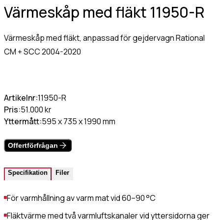
Värmeskåp med fläkt 11950-R
Gastro Tekniks
integritetspolicy.
Värmeskåp med fläkt, anpassad för gejdervagn Rational
CM + SCC 2004-2020
Artikelnr:
11950-R
Pris:
51.000 kr
Yttermått:
595 x 735 x 1990 mm
Offertförfrågan
Specifikation
Filer
För varmhållning av varm mat vid 60–90 °C
Fläktvärme med två varmluftskanaler vid yttersidorna ger