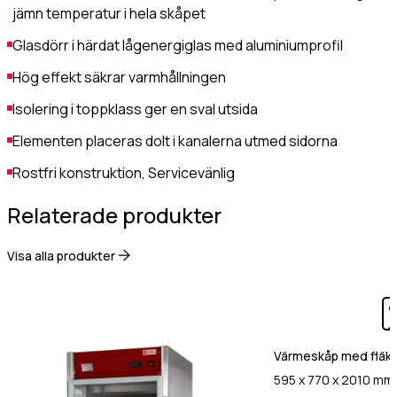
jämn temperatur i hela skåpet
Glasdörr i härdat lågenergiglas med aluminiumprofil
Hög effekt säkrar varmhållningen
Isolering i toppklass ger en sval utsida
Elementen placeras dolt i kanalerna utmed sidorna
Rostfri konstruktion, Servicevänlig
Relaterade produkter
Visa alla produkter
Värmeskåp med fläkt
595 x 770 x 2010 mm