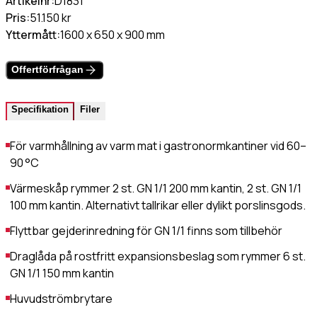
Artikelnr:
D1831
Värmehäll
Pris:
51.150 kr
Hamburgervärmeri
st
(Obligatoriskt)
Yttermått:
1600 x 650 x 900 mm
Utlämningshylla
Offertförfrågan
lefonnr
Specifikation
Filer
För varmhållning av varm mat i gastronormkantiner vid 60–
90 °C
ddelande
Värmeskåp rymmer 2 st. GN 1/1 200 mm kantin, 2 st. GN 1/1
100 mm kantin. Alternativt tallrikar eller dylikt porslinsgods.
Flyttbar gejderinredning för GN 1/1 finns som tillbehör
Draglåda på rostfritt expansionsbeslag som rymmer 6 st.
GN 1/1 150 mm kantin
dkänn
kor
(Obligatoriskt)
Huvudströmbrytare
Jag godkänner