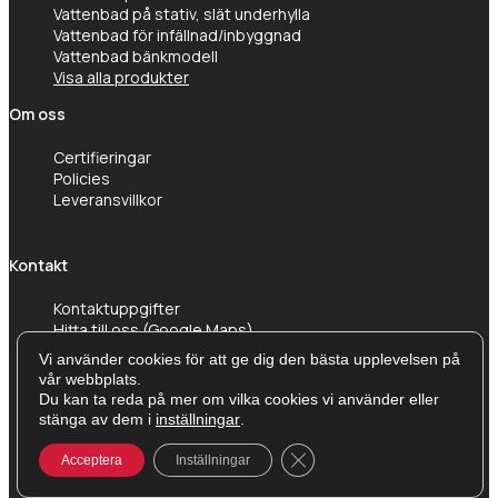
Vattenbad på stativ, slät underhylla
Vattenbad för infällnad/inbyggnad
Vattenbad bänkmodell
Visa alla produkter
Om oss
Certifieringar
Policies
Leveransvillkor
Kontakt
Kontaktuppgifter
Hitta till oss (Google Maps)
Vi använder cookies för att ge dig den bästa upplevelsen på
vår webbplats.
Du kan ta reda på mer om vilka cookies vi använder eller
stänga av dem i
inställningar
.
Close GDPR Cookie Banner
Acceptera
Inställningar