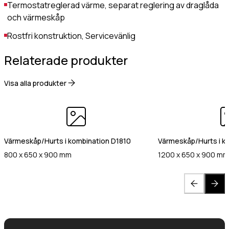
Termostatreglerad värme, separat reglering av draglåda
Gastro Tekniks
och värmeskåp
integritetspolicy.
Rostfri konstruktion, Servicevänlig
Relaterade produkter
Visa alla produkter
Värmeskåp/Hurts i kombination D1810
Värmeskåp/Hurts i k
800 x 650 x 900 mm
1200 x 650 x 900 m