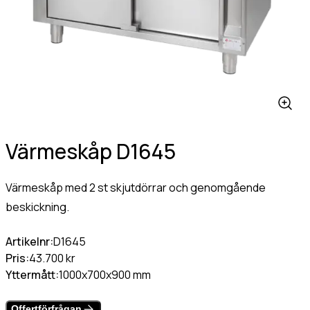
Värmehäll
Hamburgervärmeri
st
(Obligatoriskt)
Utlämningshylla
lefonnr
Värmeskåp D1645
ddelande
Värmeskåp med 2 st skjutdörrar och genomgående
beskickning.
Artikelnr:
D1645
Pris:
43.700 kr
dkänn
Yttermått:
1000x700x900 mm
kor
(Obligatoriskt)
Jag godkänner
Offertförfrågan