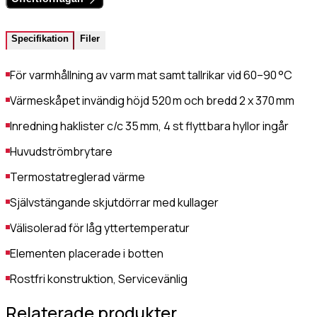
Gastro Tekniks
integritetspolicy.
Specifikation
Filer
För varmhållning av varm mat samt tallrikar vid 60–90 °C
Värmeskåpet invändig höjd 520 m och bredd 2 x 370 mm
Inredning haklister c/c 35 mm, 4 st flyttbara hyllor ingår
Huvudströmbrytare
Termostatreglerad värme
Självstängande skjutdörrar med kullager
Välisolerad för låg yttertemperatur
Elementen placerade i botten
Rostfri konstruktion, Servicevänlig
Relaterade produkter