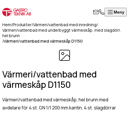
Meny
Stäng
Produkter
Visa alla produkter
ontakta
Hem
/
Produkter
/
Värmeri/vattenbad med inredning
/
rodukter
Värmeri/vattenbad med underbyggt värmeskåp, med slagdörr,
ss
hel brunn
/
Värmeri/vattenbad med värmeskåp D1150
Värmeskåp, hög modell
Om
Värmeskåp med skjutdörrar
l i formuläret
oss
Värmeri/vattenbad med inredning
an för att
Kontakt
Värmeri för korv, mos, bröd
takta oss så
Värmehurts
Värmeri/vattenbad med
rkommer vi så
Värmeskåp med slagdörr
art som
värmeskåp D1150
Värmeskåp/Hurts i kombination
8
ligt.
Vattenbad på stativ, slät underhylla
Vattenbad för infällnad/inbyggnad
Värmeri/vattenbad med värmeskåp, hel brunn med
50
Vattenbad bänkmodell
avdelare för 4 st. GN 1/1 200 mm kantin, 4 st. slagdörrar
07
mn
(Obligatoriskt)
Värmevagnar
0
Kokeri
fo@gastroteknik.se
Dispenser för korg/bricka/kantin