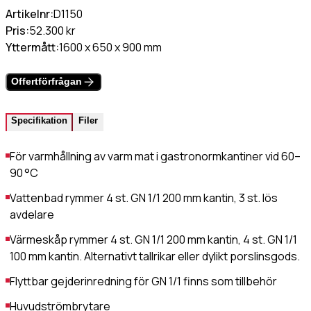
Värmehäll
Artikelnr:
D1150
Hamburgervärmeri
Pris:
52.300 kr
st
(Obligatoriskt)
Utlämningshylla
Yttermått:
1600 x 650 x 900 mm
Offertförfrågan
lefonnr
Specifikation
Filer
För varmhållning av varm mat i gastronormkantiner vid 60–
ddelande
90 °C
Vattenbad rymmer 4 st. GN 1/1 200 mm kantin, 3 st. lös
avdelare
Värmeskåp rymmer 4 st. GN 1/1 200 mm kantin, 4 st. GN 1/1
100 mm kantin. Alternativt tallrikar eller dylikt porslinsgods.
dkänn
Flyttbar gejderinredning för GN 1/1 finns som tillbehör
kor
(Obligatoriskt)
Huvudströmbrytare
Jag godkänner