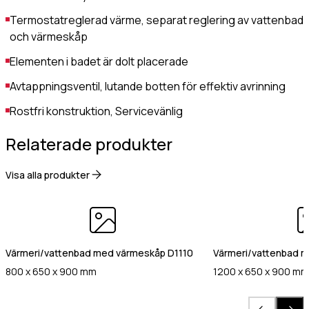
Gastro Tekniks
Termostatreglerad värme, separat reglering av vattenbad
integritetspolicy.
och värmeskåp
Elementen i badet är dolt placerade
Avtappningsventil, lutande botten för effektiv avrinning
Rostfri konstruktion, Servicevänlig
Relaterade produkter
Visa alla produkter
Värmeri/vattenbad med värmeskåp D1110
Värmeri/vattenbad 
800 x 650 x 900 mm
1200 x 650 x 900 m