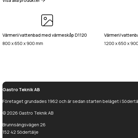
Visa alla produkter
Värmeri/vattenbad med värmeskåp D1120
Värmeri/vatten
800 x 650 x 900 mm
1200 x 650 x 90
Gastro Teknik AB
Företaget grundades 1962 och är sedan starten beläget i Södertälj
© 2026 Gastro Teknik AB
Brunnsängsvägen 26
152 42 Södertälje