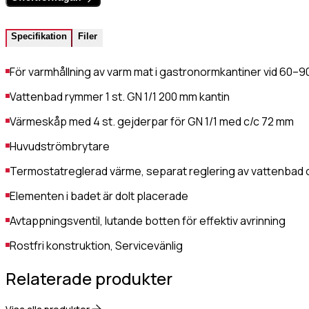
Värmehäll
Hamburgervärmeri
lefonnr
Specifikation
Filer
Utlämningshylla
För varmhållning av varm mat i gastronormkantiner vid 60–9
ddelande
Vattenbad rymmer 1 st. GN 1/1 200 mm kantin
Värmeskåp med 4 st. gejderpar för GN 1/1 med c/c 72 mm
Huvudströmbrytare
Termostatreglerad värme, separat reglering av vattenbad
Elementen i badet är dolt placerade
dkänn
Avtappningsventil, lutande botten för effektiv avrinning
kor
(Obligatoriskt)
Jag godkänner
Rostfri konstruktion, Servicevänlig
Gastro Tekniks
Relaterade produkter
integritetspolicy.