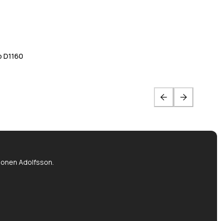
p D1160
tionen Adolfsson.