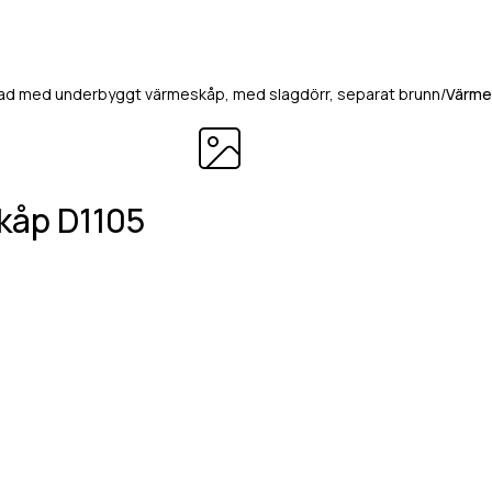
ad med underbyggt värmeskåp, med slagdörr, separat brunn
/
Värme
kåp D1105