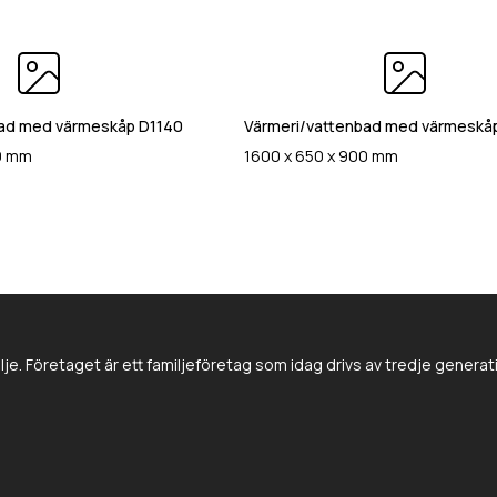
bad med värmeskåp D1140
Värmeri/vattenbad med värmeskå
0 mm
1600 x 650 x 900 mm
e. Företaget är ett familjeföretag som idag drivs av tredje genera