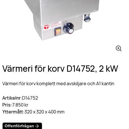
Värmehäll
Hamburgervärmeri
st
(Obligatoriskt)
Utlämningshylla
lefonnr
Värmeri för korv D14752, 2 kW
ddelande
Värmeri för korv komplett med avskiljare och A1 kantin
Artikelnr:
D14752
Pris:
7.850 kr
Yttermått:
320 x 320 x 400 mm
dkänn
kor
(Obligatoriskt)
Offertförfrågan
Jag godkänner