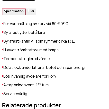
Gastro Tekniks
integritetspolicy.
Specifikation
Filer
För varmhållning av korv vid 60-90° C.
Syrafast ytterbehållare
Syrafast kantin A1 som rymmer cirka 13 L.
Huvudströmbrytare med lampa
Termostatreglerad värme
Delat lock underlättar arbetet och spar energi
Lös invändig avdelare för korv
Avtappningsventil 1/2 tum
Servicevänlig
Relaterade produkter