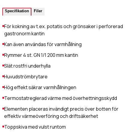
Värmehäll
Hamburgervärmeri
Specifikation
Filer
st
(Obligatoriskt)
Utlämningshylla
För kokning av t.ex. potatis och grönsaker i perforerad
gastronorm kantin
lefonnr
Kan även användas för varmhållning
Rymmer 4 st. GN 1/1 200 mm kantin
Slät rostfri underhylla
ddelande
Huvudströmbrytare
Hög effekt säkrar varmhållningen
Termostatreglerad värme med överhettningsskydd
Elementen placeras invändigt precis över botten för
effektiv värmeöverföring och driftsäkerhet
dkänn
kor
(Obligatoriskt)
Toppskiva med vulst runtom
Jag godkänner