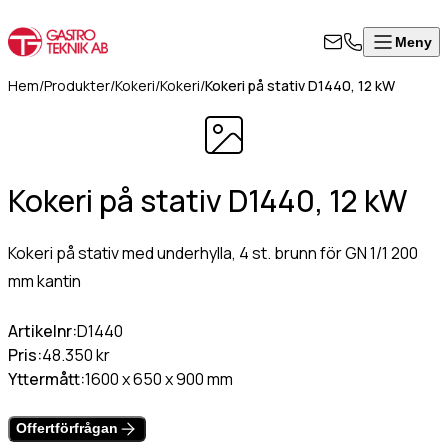
Meny
Stäng
Produkter
Visa alla produkter
ontakta
Hem
/
Produkter
/
Kokeri
/
Kokeri
/
Kokeri på stativ D1440, 12 kW
rodukter
ss
Värmeskåp, hög modell
Om
Värmeskåp med skjutdörrar
l i formuläret
oss
Kokeri på stativ D1440, 12 kW
Värmeri/vattenbad med inredning
an för att
Kontakt
Värmeri för korv, mos, bröd
takta oss så
Värmehurts
rkommer vi så
Kokeri på stativ med underhylla, 4 st. brunn för GN 1/1 200
Värmeskåp med slagdörr
art som
mm kantin
Värmeskåp/Hurts i kombination
8
ligt.
Vattenbad på stativ, slät underhylla
Artikelnr:
D1440
Vattenbad för infällnad/inbyggnad
50
Pris:
48.350 kr
Vattenbad bänkmodell
07
mn
(Obligatoriskt)
Yttermått:
1600 x 650 x 900 mm
Värmevagnar
0
Kokeri
fo@gastroteknik.se
Offertförfrågan
Dispenser för korg/bricka/kantin