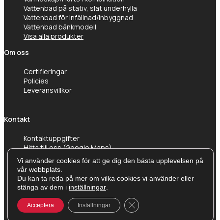
Vattenbad på stativ, slät underhylla
Vattenbad för infällnad/inbyggnad
Vattenbad bänkmodell
Visa alla produkter
Om oss
Certifieringar
Policies
Leveransvillkor
Kontakt
Kontaktuppgifter
Hitta till oss (Google Maps)
Vi använder cookies för att ge dig den bästa upplevelsen på
vår webbplats.
Du kan ta reda på mer om vilka cookies vi använder eller
stänga av dem i
inställningar
.
Close GDPR Cookie Banner
Acceptera
Inställningar