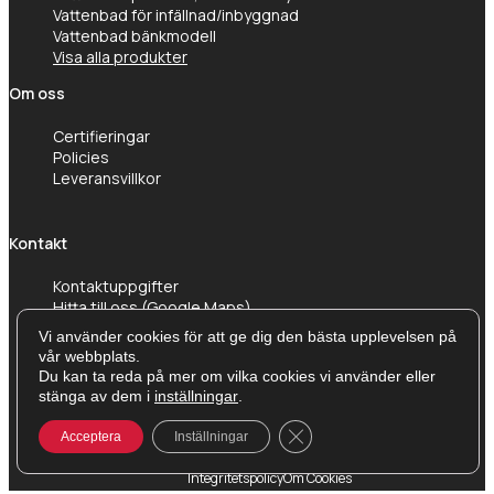
Vattenbad för infällnad/inbyggnad
Vattenbad bänkmodell
Visa alla produkter
Om oss
Certifieringar
Policies
Leveransvillkor
Kontakt
Kontaktuppgifter
Hitta till oss (Google Maps)
Vi använder cookies för att ge dig den bästa upplevelsen på
vår webbplats.
Du kan ta reda på mer om vilka cookies vi använder eller
stänga av dem i
inställningar
.
Close GDPR Cookie Banner
Acceptera
Inställningar
Integritetspolicy
Om Cookies