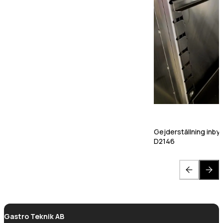
Gastro Tekniks
integritetspolicy.
Gejderställning inbygg
D2146
Gastro Teknik AB