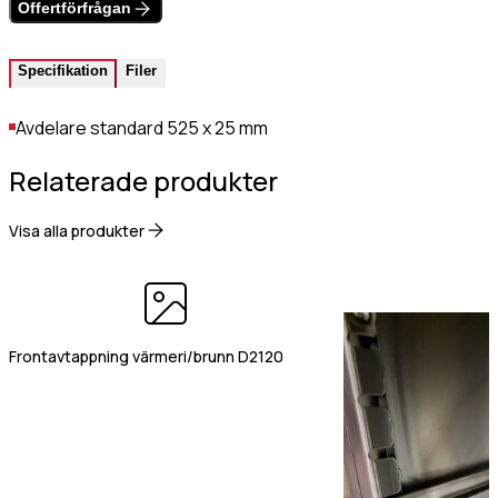
Värmehäll
Offertförfrågan
Hamburgervärmeri
st
(Obligatoriskt)
Utlämningshylla
Specifikation
Filer
Avdelare standard 525 x 25 mm
lefonnr
Relaterade produkter
Visa alla produkter
ddelande
Frontavtappning värmeri/brunn D2120
dkänn
kor
(Obligatoriskt)
Jag godkänner